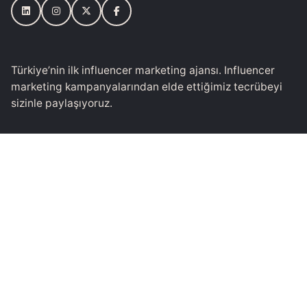
Türkiye’nin ilk influencer marketing ajansı. Influencer
marketing kampanyalarından elde ettiğimiz tecrübeyi
sizinle paylaşıyoruz.
Mail
bilgi@socialfamo.us
Telefon
+90 (212) 951 1 224
Adres